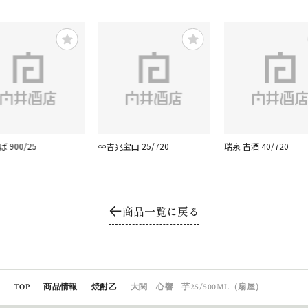
 900/25
∞吉兆宝山 25/720
瑞泉 古酒 40/720
商品一覧に戻る
TOP
商品情報
焼酎乙
大関 心響 芋25/500ML（扇屋）