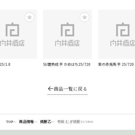
5/1.8
SU甕熟成 芋 かめはち25/720
紫の赤兎馬 芋 25/720
商品一覧に戻る
TOP
商品情報
焼酎乙
壱岐 むぎ焼酎25/1800