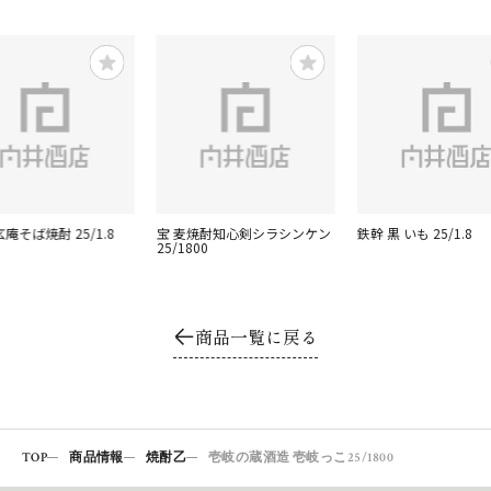
玄庵そば焼酎 25/1.8
宝 麦焼酎知心剣シラシンケン
鉄幹 黒 いも 25/1.8
25/1800
商品一覧に戻る
TOP
商品情報
焼酎乙
壱岐の蔵酒造 壱岐っこ25/1800