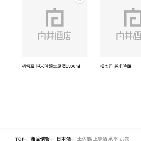
初雪盃 純米吟醸生原酒1800ml
松の司 純米吟醸
TOP
商品情報
日本酒
土佐鶴 上等酒 承平 1.8㍑