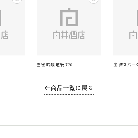
雪雀 吟醸 道後 720
宝 澪スパーク
商品一覧に戻る