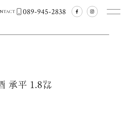
089-945-2838
NTACT
トップページへ
飲食店経営のお客様
一般のお客様
 承平 1.8㍑
商品情報
お気に入りリスト