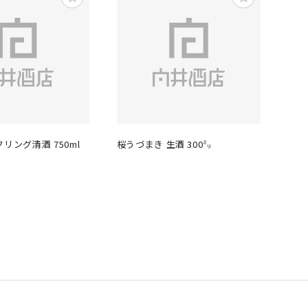
リング清酒 750ml
桜うづまき 生酒 300㍉