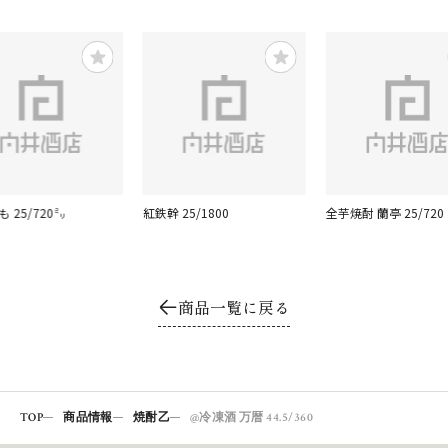
も 25/720㍉
紅鉄幹 25/1800
全芋焼酎 蘭亭 25/720
商品一覧に戻る
TOP
商品情報
焼酎乙
@冷凍酒 万暦 44.5/360