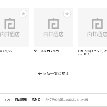
麦720/25
宝 一刻者 茜 720ml
白鷹 ゝ馬(チョンマ)
25/1800
商品一覧に戻る
TOP
商品情報
焼酎乙
八代不知火蔵こめ白水25/1800瓶