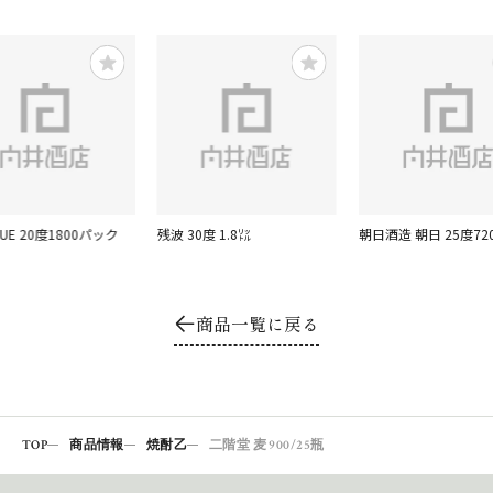
LUE 20度1800パック
残波 30度 1.8㍑
朝日酒造 朝日 25度720
商品一覧に戻る
TOP
商品情報
焼酎乙
二階堂 麦 900/25瓶