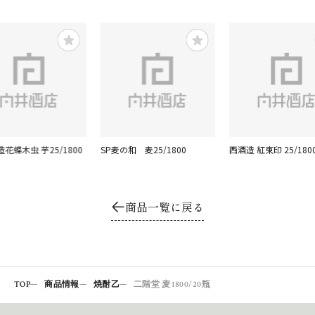
花蝶木虫 芋25/1800
SP麦の和 麦25/1800
西酒造 紅東印 25/180
商品一覧に戻る
TOP
商品情報
焼酎乙
二階堂 麦 1800/20瓶