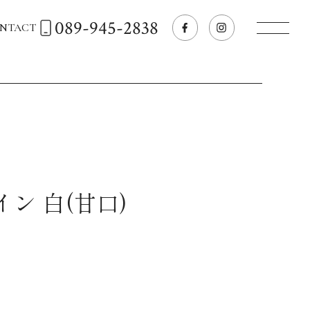
089-945-2838
NTACT
トップページへ
飲食店経営のお客様
一般のお客様
ン 白(甘口)
商品情報
お気に入りリスト