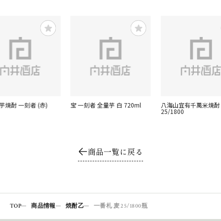
芋焼酎 一刻者 (赤)
宝 一刻者 全量芋 白 720ml
八海山宜有千萬米焼酎
】
25/1800
商品一覧に戻る
TOP
商品情報
焼酎乙
一番札 麦 25/1800瓶