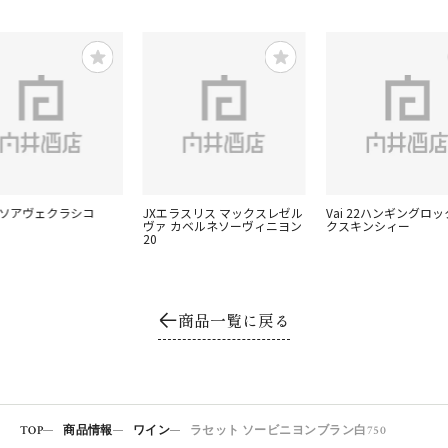
 ソアヴェクラシコ
JXエラスリス マックスレゼル
Vai 22ハンギングロッ
ヴァ カベルネソーヴィニヨン
クスキンシィー
20
商品一覧に戻る
TOP
商品情報
ワイン
ラセット ソービニヨンブラン白750