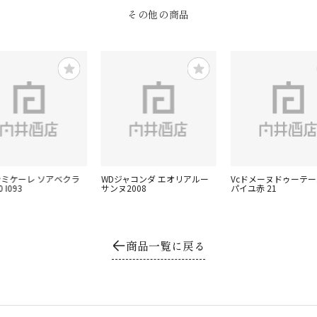
その他の商品
サンミケーレ ソアベクラ
WDジャコンダ エオリアルー
Vcドメーヌドゥーテー
 I093
サンヌ2008
パイユ赤 21
商品一覧に戻る