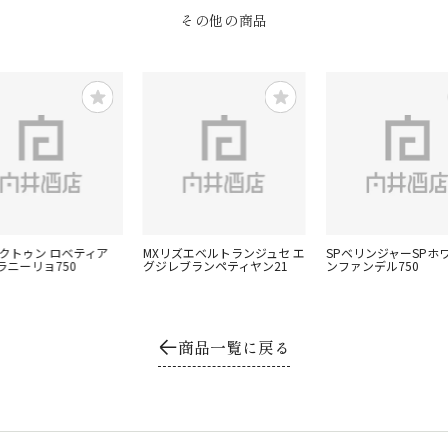
その他の商品
ンクトゥン ロベティア
MXリズエベルトランジュセ エ
SPベリンジャーSPホ
ラニーリョ750
グジレブランペティヤン21
ンファンデル750
商品一覧に戻る