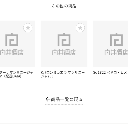
その他の商品
ヒターナマンサニージャ
Kバロンミカエラ マンサニー
Sc 1822 ペドロ・ヒ
（配送DATA)
ジャ750
商品一覧に戻る