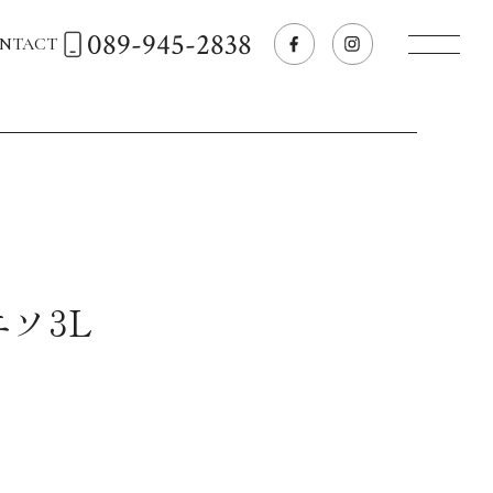
089-945-2838
NTACT
トップページへ
飲食店経営のお客様
一般のお客様
ソ3L
商品情報
お気に入りリスト