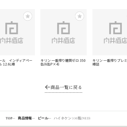
ール インディアペー
キリン 一番搾り糖質ゼロ 350
キリン 一番搾りプレミア
 12.6L樽
缶(6缶P×4)
樽詰
商品一覧に戻る
TOP
商品情報
ビール
ハイネケン 330瓶(NED)