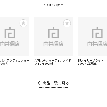
その他の商品
ルパノ アンティカフォー
合同ハチフォーティファイド
BJノイリープラット 
000㍉
ワイン1800ml
1000ML正規仏
商品一覧に戻る