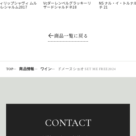
フィリップシャヴィ ムル
Vcダーレンベルグラッキーリ
NS ナル・イ・トルナル
eレシャルム2017
ザードシャルドネ18
チ 21
商品一覧に戻る
TOP
商品情報
ワイン
ドメーヌショオ SET ME FREE2024
CONTACT