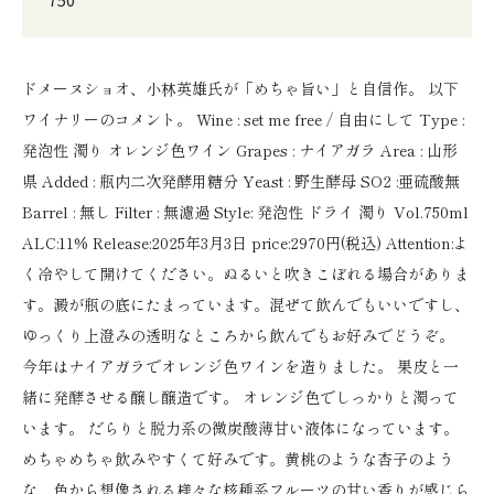
ドメーヌショオ、小林英雄氏が「めちゃ旨い」と自信作。 以下
ワイナリーのコメント。 Wine : set me free / 自由にして Type :
発泡性 濁り オレンジ色ワイン Grapes : ナイアガラ Area : 山形
県 Added : 瓶内二次発酵用糖分 Yeast : 野生酵母 SO2 :亜硫酸無
Barrel : 無し Filter : 無濾過 Style: 発泡性 ドライ 濁り Vol.750ml
ALC:11% Release:2025年3月3日 price:2970円(税込) Attention:よ
く冷やして開けてください。ぬるいと吹きこぼれる場合がありま
す。澱が瓶の底にたまっています。混ぜて飲んでもいいですし、
ゆっくり上澄みの透明なところから飲んでもお好みでどうぞ。
今年はナイアガラでオレンジ色ワインを造りました。 果皮と一
緒に発酵させる醸し醸造です。 オレンジ色でしっかりと濁って
います。 だらりと脱力系の微炭酸薄甘い液体になっています。
めちゃめちゃ飲みやすくて好みです。黄桃のような杏子のよう
な、色から想像される様々な核種系フルーツの甘い香りが感じら