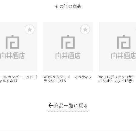
その他の商品
ゴール カンパーニュドゴ
WDジャムシード マペティフ
Vcフレデリックコサー
ャルドネ17
ランシーヌ16
ルシオンスッド18赤
商品一覧に戻る