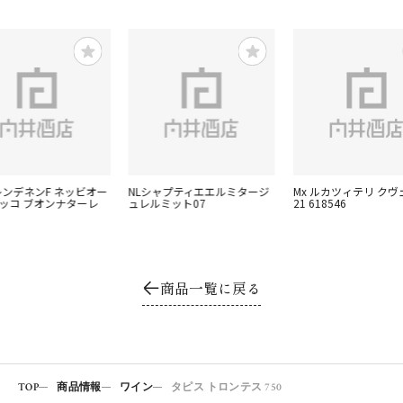
レンデネンF ネッビオー
NLシャプティエエルミタージ
Mx ルカツィテリ クヴ
リッコ ブオンナターレ
ュレルミット07
21 618546
商品一覧に戻る
TOP
商品情報
ワイン
タピス トロンテス 750