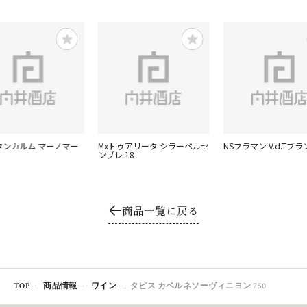
マタンカルム マーノマー
Mxトゥアリータ シラーペルセ
NSフラマン V.d.Tブラ
ンプレ 18
商品一覧に戻る
TOP
商品情報
ワイン
タピス カベルネソーヴィニヨン 750