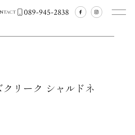
089-945-2838
NTACT
トップページへ
飲食店経営のお客様
一般のお客様
ズクリーク シャルドネ
商品情報
お気に入りリスト