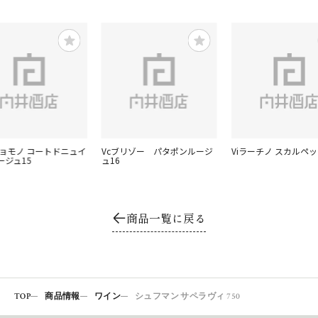
ショモノ コートドニュイ
Vcブリゾー パタポンルージ
Viラーチノ スカルペッ
ージュ15
ュ16
商品一覧に戻る
TOP
商品情報
ワイン
シュフマン サペラヴィ 750