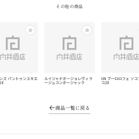
その他の商品
インズ パントゥンスキエ
ルイジャドボージョレヴィラ
UN プーロロフェ ソ
18
ージュコンボージャック
コ20
商品一覧に戻る