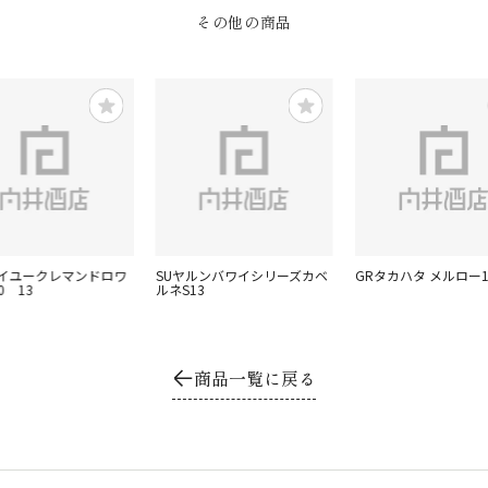
その他の商品
ェイユークレマンドロワ
SUヤルンバワイシリーズカベ
GRタカハタ メルロー1
0 13
ルネS13
商品一覧に戻る