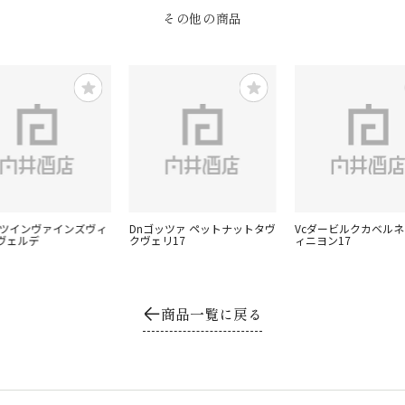
その他の商品
MFツインヴァインズヴィ
Dnゴッツァ ペットナットタヴ
Vcダービルクカベル
ヴェルデ
クヴェリ17
ィニヨン17
商品一覧に戻る