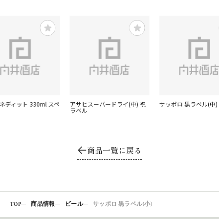
ネディット 330ml スペ
アサヒスーパードライ(中) 祝
サッポロ 黒ラベル(中)
ラベル
商品一覧に戻る
TOP
商品情報
ビール
サッポロ 黒ラベル(小)