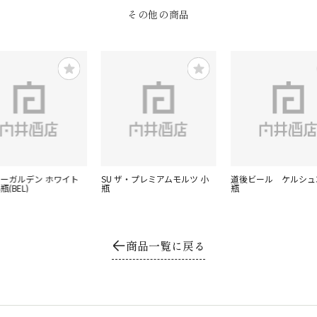
その他の商品
ヒューガルデン ホワイト
SU ザ・プレミアムモルツ 小
道後ビール ケルシュ3
瓶(BEL)
瓶
瓶
商品一覧に戻る