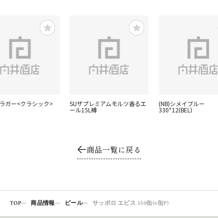
 ラガー<クラシック>
SUザプレミアムモルツ香るエ
(NB)シメイブルー
ール15L樽
330*12(BEL)
商品一覧に戻る
TOP
商品情報
ビール
サッポロ エビス 350缶(6缶P)