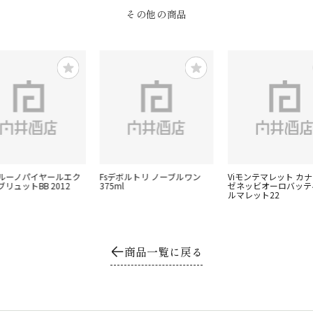
その他の商品
ブルーノパイヤールエク
Fsデボルトリ ノーブルワン
Viモンテマレット カ
リュットBB 2012
375ml
ゼネッビオーロバッテ
ルマレット22
商品一覧に戻る