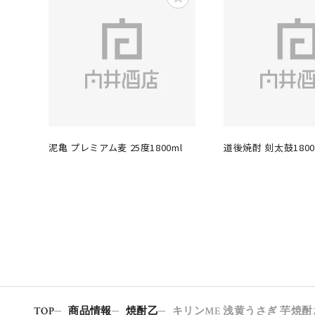
泥亀 プレミアム麦 25度1800ml
道後焼酎 刻太鼓1800
TOP
商品情報
焼酎乙
キリンME 浅黄うさぎ 芋焼酎20