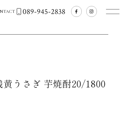
089-945-2838
NTACT
トップページへ
飲食店経営のお客様
一般のお客様
黄うさぎ 芋焼酎20/1800
商品情報
お気に入りリスト