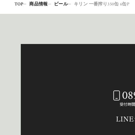
TOP
商品情報
ビール
キリン 一番搾り350缶 6缶P
08
受付時間：
LIN