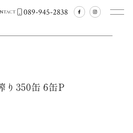
089-945-2838
NTACT
トップページへ
飲食店経営のお客様
一般のお客様
り350缶 6缶P
商品情報
お気に入りリスト