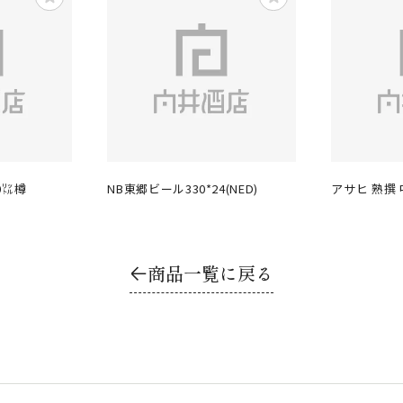
0㍑樽
NB東郷ビール330*24(NED)
アサヒ 熟撰
商品一覧に戻る