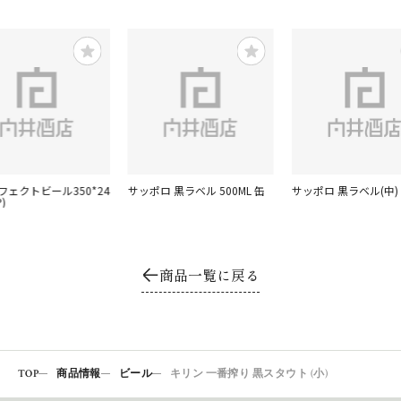
フェクトビール350*24
サッポロ 黒ラベル 500ML 缶
サッポロ 黒ラベル(中)
)
商品一覧に戻る
TOP
商品情報
ビール
キリン 一番搾り 黒スタウト (小)