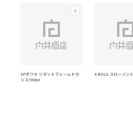
SPボワセ リゼットクレームドカ
A BOLS スロージン33
シス700ml