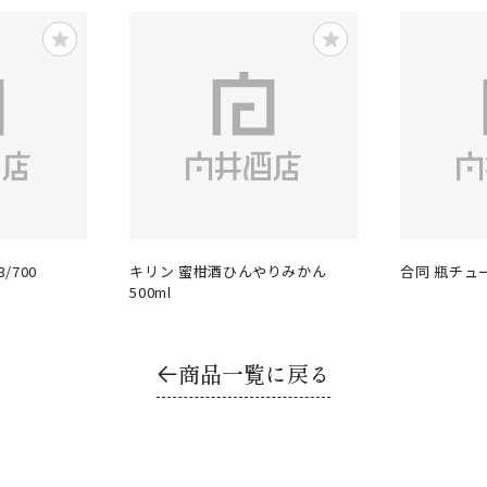
/700
キリン 蜜柑酒ひんやりみかん
合同 瓶チュ
500ml
商品一覧に戻る