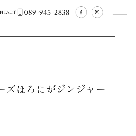
089-945-2838
NTACT
トップページへ
飲食店経営のお客様
一般のお客様
ターズほろにがジンジャー
商品情報
お気に入りリスト