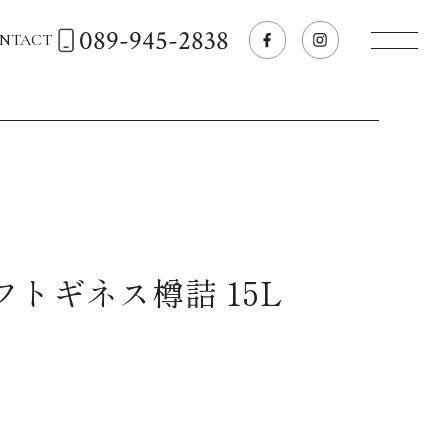
089-945-2838
NTACT
トップページへ
飲食店経営のお客様
一般のお客様
フトギネス樽詰 15L
商品情報
お気に入りリスト