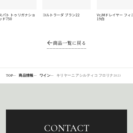
イスパト トゥリガナショ
コルトラーダ ブラン22
VcJMドレイヤー フィ
ド750
19白
商品一覧に戻る
TOP
商品情報
ワイン
キリヤーニ アシルティコ フロリナ2023
CONTACT