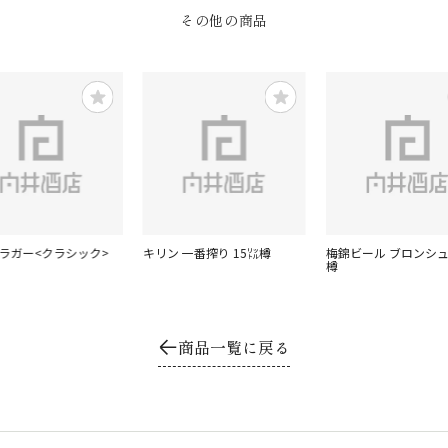
その他の商品
 ラガー<クラシック>
キリン 一番搾り 15㍑樽
梅錦ビール ブロンシュ1
樽
商品一覧に戻る