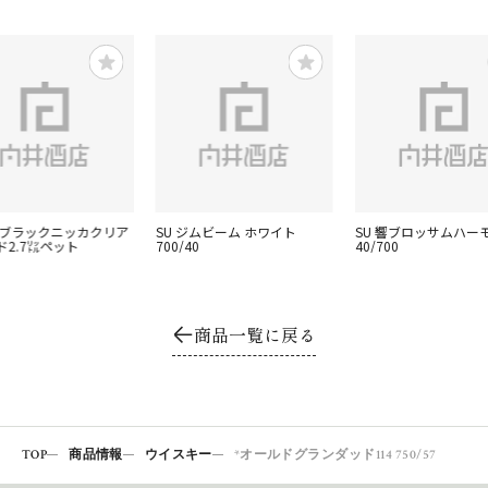
 ブラックニッカクリア
SU ジムビーム ホワイト
SU 響ブロッサムハー
ド2.7㍑ペット
700/40
40/700
商品一覧に戻る
TOP
商品情報
ウイスキー
*オールドグランダッド114 750/57