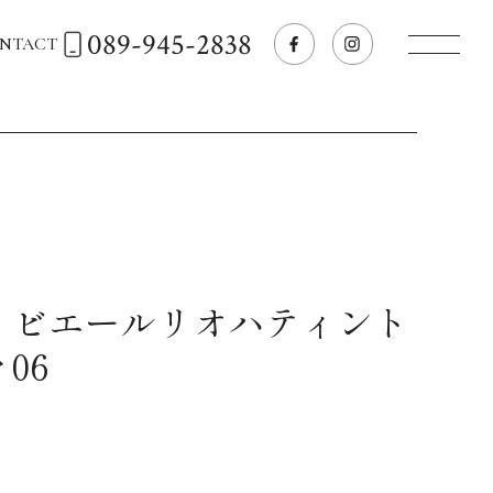
089-945-2838
NTACT
トップページへ
飲食店経営のお客様
一般のお客様
リビエールリオハティント
06
商品情報
お気に入りリスト