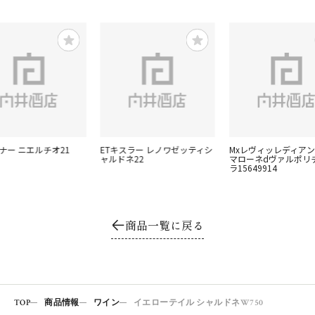
ナー ニエルチオ21
ETキスラー レノワゼッティシ
Mxレヴィッレディア
ャルドネ22
マローネdヴァルポリ
ラ15649914
商品一覧に戻る
TOP
商品情報
ワイン
イエローテイル シャルドネW750