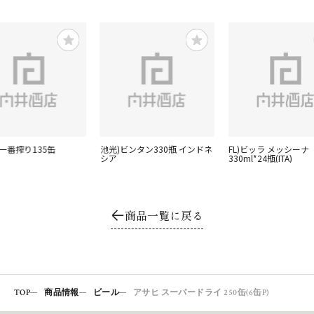
一番搾り135缶
池光)ビンタン330瓶 インドネ
FL)ビッラ メッシーナ
シア
330ml*24瓶(ITA)
商品一覧に戻る
TOP
商品情報
ビール
アサヒ スーパードライ 250缶(6缶P)