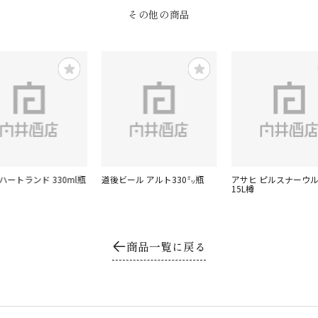
その他の商品
ハートランド 330ml瓶
道後ビール アルト330㍉瓶
アサヒ ピルスナーウ
15L樽
商品一覧に戻る