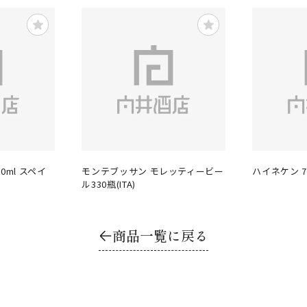
0ml スペイ
モンテブッサン モレッティービー
ハイネケン 7
ル330瓶(ITA)
商品一覧に戻る