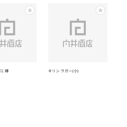
㍑ 樽
キリン ラガー(小)