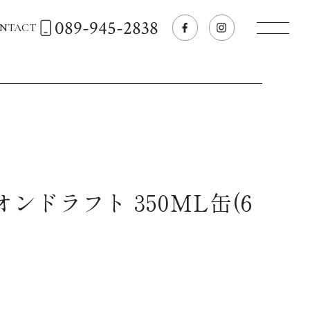
089-945-2838
NTACT
トップページへ
飲食店経営のお客様
一般のお客様
ンドラフト 350ML缶(6
商品情報
お気に入りリスト