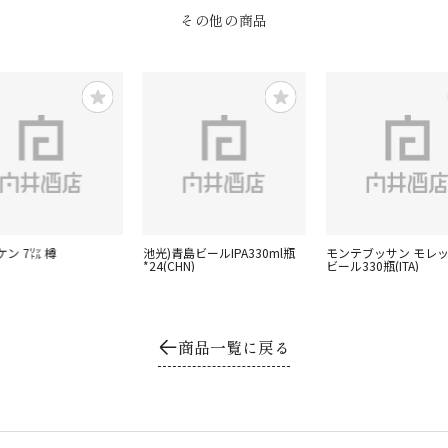
その他の商品
ン 7㍑ 樽
池光)青島ビールIPA330ml瓶
モンテブッサン モレ
*24(CHN)
ビール330瓶(ITA)
商品一覧に戻る