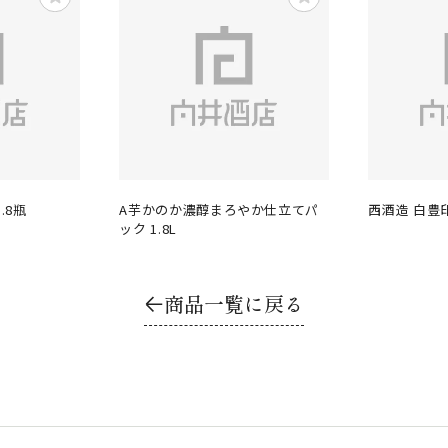
.8瓶
A芋かのか濃醇まろやか仕立てパ
西酒造 白豊印 
ック 1.8L
商品一覧に戻る