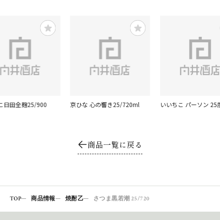
日田全麹25/900
京ひな 心の響き25/720ml
いいちこ パーソン 25度
商品一覧に戻る
TOP
商品情報
焼酎乙
さつま黒若潮 25/720