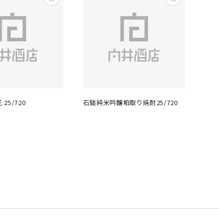
25/720
石鎚純米吟醸粕取り焼酎25/720