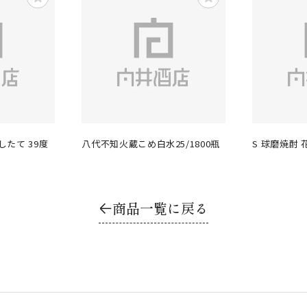
たて 39度
八代不知火蔵こめ白水25/1800瓶
S 球磨焼酎 花 
商品一覧に戻る