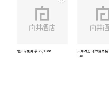
薩州赤兎馬 芋 25/1800
天草酒造 池の露蒸留し
1.8L