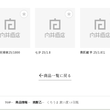
天禄泉25/1800
七夕 25/1.8
貴匠蔵 芋 25/1.8㍑
商品一覧に戻る
TOP
商品情報
焼酎乙
くろうま 麦25度 1.8㍑瓶