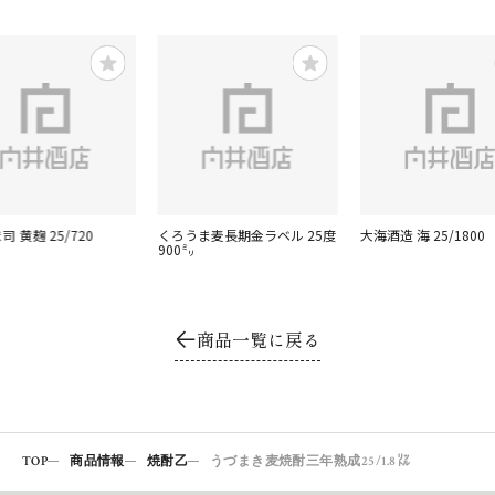
司 黄麹 25/720
くろうま麦長期金ラベル 25度
大海酒造 海 25/1800
900㍉
商品一覧に戻る
TOP
商品情報
焼酎乙
うづまき麦焼酎三年熟成25/1.8㍑