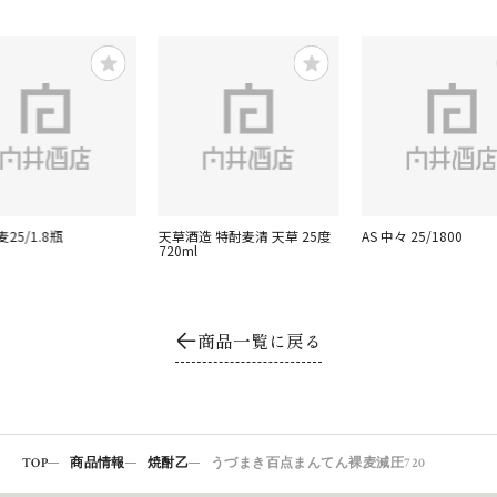
麦25/1.8瓶
天草酒造 特酎麦清 天草 25度
AS 中々 25/1800
720ml
商品一覧に戻る
TOP
商品情報
焼酎乙
うづまき百点まんてん裸麦減圧720